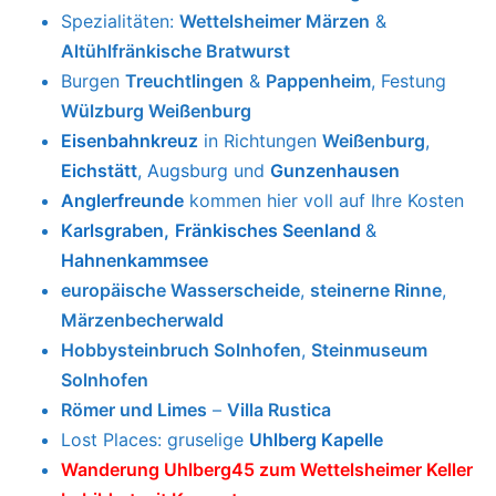
Altmühl Höhenweg
Felsformation 12 Aposte
l und
Gasthaus
Biergarten 13.Apostel
Gaststättenverzeichnis Treuchtlingen
Spezialitäten:
Wettelsheimer Märzen
&
Altühlfränkische Bratwurst
Burgen
Treuchtlingen
&
Pappenheim
, Festung
Wülzburg Weißenburg
Eisenbahnkreuz
in Richtungen
Weißenburg
,
Eichstätt
, Augsburg
und
Gunzenhausen
Anglerfreunde
kommen hier voll auf Ihre Kosten
Karlsgraben
,
Fränkisches Seenland
&
Hahnenkammsee
europäische Wasserscheide
,
steinerne Rinne
,
Märzenbecherwald
Hobbysteinbruch Solnhofen
,
Steinmuseum
Solnhofen