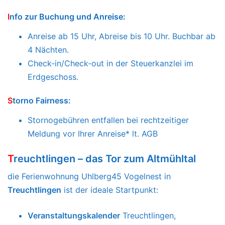
Bar
zahlung,
erst
am Tag der Anreise und ohne
Kaution*
lt. AGB
Die Stadt Treuchtlingen erhebt zusätzlich eine
Kurtaxe
mit
folgenden
Vergünstigungen
I
nfo zur Buchung und Anreise:
Anreise ab 15 Uhr, Abreise bis 10 Uhr. Buchbar ab
4 Nächten.
Check-in/Check-out in der Steuerkanzlei im
Erdgeschoss.
S
torno Fairness:
Stornogebühren entfallen bei rechtzeitiger
Meldung vor Ihrer Anreise*
lt. AGB
T
reuchtlingen – das Tor zum Altmühltal