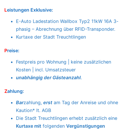
L
eistungen Inklusive:
Handtücher & Bettwäsche & Endreinigung
Strom & Wasser & Heizung & WLAN
L
eistungen Exklusive:
E-Auto Ladestation Wallbox Typ2 11kW 16A 3-
phasig – Abrechnung über RFID-Transponder.
Kurtaxe der Stadt Treuchtlingen
P
reise:
Festpreis pro Wohnung | keine zusätzlichen
Kosten | incl. Umsatzsteuer
unabhängig der Gästeanzahl
.
Z
ahlung: