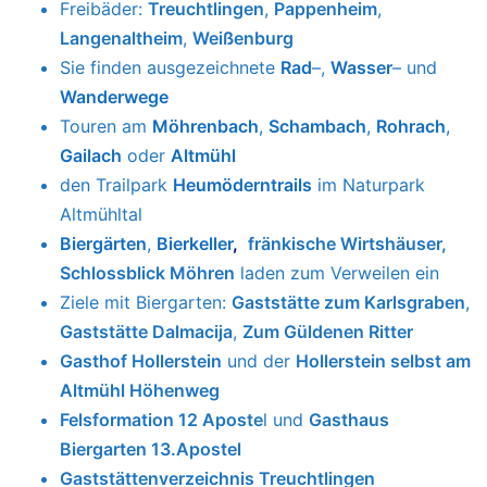
die Ferienwohnung
Uhlberg45 Vogelnest
in
Treuchtlingen
ist der ideale Startpunkt:
Veranstaltungskalender
Treuchtlingen,
Freibäder:
Treuchtlingen
,
Pappenheim
,
Langenaltheim
,
Weißenburg
Sie finden ausgezeichnete
Rad
–
,
Wasser
–
und
Wanderwege
Touren am
Möhrenbach
,
Schambach
,
Rohrach
,
Gailach
oder
Altmühl
den Trailpark
Heumöderntrails
im Naturpark
Altmühltal
Biergärten
,
Bierkeller
,
fränkische Wirtshäuser
,
Schlossblick Möhren
laden zum Verweilen ein
Ziele mit Biergarten:
Gaststätte zum Karlsgraben
,
Gaststätte Dalmacija
,
Zum Güldenen Ritter
Gasthof Hollerstein
und der
Hollerstein selbst am