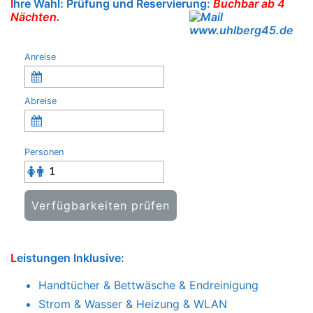
PKW Ladestation Wallbox Typ2 11kW 16A 3-
phasig
haustierfreie Ferienwohnung
I
hre Wahl:
Prüfung und Reservierung:
Buchbar ab 4
Nächten.
Anreise
Abreise
Personen
Verfügbarkeiten prüfen