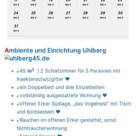
3
4
5
6
7
8
9
100 €
100 €
10
11
12
13
14
15
16
100 €
100 €
100 €
100 €
100 €
17
18
19
20
21
22
23
100 €
100 €
100 €
100 €
100 €
100 €
100 €
24
25
26
27
28
29
30
100 €
100 €
100 €
100 €
100 €
100 €
100 €
31
100 €
A
mbiente und Einrichtung Uhlberg
2
45
m
| 2 Schlafzimmer für 5 Personen mit
Insektenschutzgitter ♥
ein Doppelbett und drei Einzelbetten
vollständig ausgestattete Wohnung ♥
offener Erker Südlage, „das Vogelnest“ mit Tisch