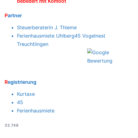
Römer und Limes
–
Villa Rustica
Lost Places: gruselige
Uhlberg Kapelle
Wanderung Uhlberg45 zum Wettelsheimer Keller
bebildert mit Komoot
P
artner
Steuerberaterin
J. Thieme
Ferienhausmiete Uhlberg45 Vogelnest
Treuchtlingen
R
egistrierung
Kurtaxe
45